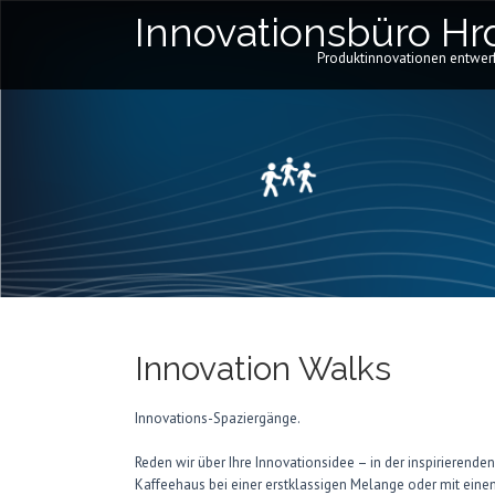
Innovationsbüro Hrd
Produktinnovationen entwerf
Innovation Walks
Innovations-Spaziergänge.
Reden wir über Ihre Innovationsidee – in der inspirierende
Kaffeehaus bei einer erstklassigen Melange oder mit eine