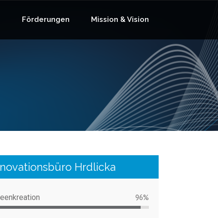
e
Förderungen
Mission & Vision
nnovationsbüro Hrdlicka
deenkreation
96%