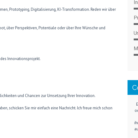
I
n, Prototyping, Digitalisierung, KI-Transformation. Reden wir über
P
t, über Perspektiven, Potentiale oder über Ihre Wünsche und
U
M
ndes Innovationsprojekt.
C
lichkeiten und Chancen zur Umsetzung Ihrer Innovation.
E
en, schicken Sie mir einfach eine Nachricht. Ich freue mich schon
o
ih
au