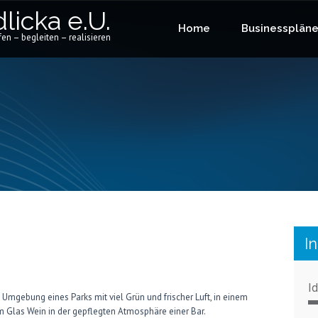
licka e.U.
Home
Businessplän
en – begleiten – realisieren
I
I
n Umgebung eines Parks mit viel Grün und frischer Luft, in einem
m Glas Wein in der gepflegten Atmosphäre einer Bar.