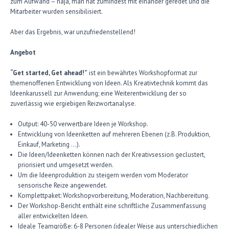
zum Aufwand – naja, man hat zumindest mit einander geredet und die
Mitarbeiter wurden sensibilisiert.
Aber das Ergebnis, war unzufriedenstellend!
Angebot
“Get started, Get ahead!”
ist ein bewährtes Workshopformat zur
themenoffenen Entwicklung von Ideen. Als Kreativtechnik kommt das
Ideenkarussell zur Anwendung; eine Weiterentwicklung der so
zuverlässig wie ergiebigen Reizwortanalyse.
Output: 40-50 verwertbare Ideen je Workshop.
Entwicklung von Ideenketten auf mehreren Ebenen (z.B. Produktion,
Einkauf, Marketing …).
Die Ideen/Ideenketten können nach der Kreativsession geclustert,
priorisiert und umgesetzt werden.
Um die Ideenproduktion zu steigern werden vom Moderator
sensorische Reize angewendet.
Komplettpaket: Workshopvorbereitung, Moderation, Nachbereitung.
Der Workshop-Bericht enthält eine schriftliche Zusammenfassung
aller entwickelten Ideen.
Ideale Teamgröße: 6-8 Personen (idealer Weise aus unterschiedlichen